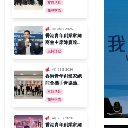
港青年科創啟航計
支持活動
劃」啟動禮 助力
商務交流
港青融入國家創科
發展大局
4月 30日 2026
香港青年創業家總
商會主席陳慶達先
生 獲邀擔任
支持活動
「Creative
Young
Entrepreneurs
4月 29日 2026
香港青年創業家總
Final
商會攜手青協熱情
Competition」
接待福建團省委及
評審
支持活動
青年企業家代表團
商務交流
4月 25日 2026
香港青年創業家總