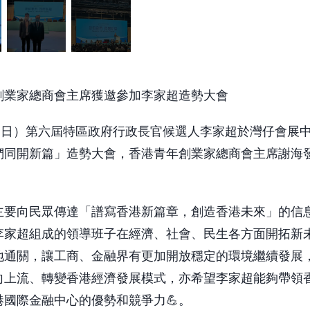
創業家總商會主席獲邀參加李家超造勢大會
月6日）第六屆特區政府行政長官候選人李家超於灣仔會展
們同開新篇」造勢大會，香港青年創業家總商會主席謝海
。
主要向民眾傳達「譜寫香港新篇章，創造香港未來」的信息
李家超組成的領導班子在經濟、社會、民生各方面開拓新
地通關，讓工商、金融界有更加開放穩定的環境繼續發展
向上流、轉變香港經濟發展模式，亦希望李家超能夠帶領
港國際金融中心的優勢和競爭力💪。