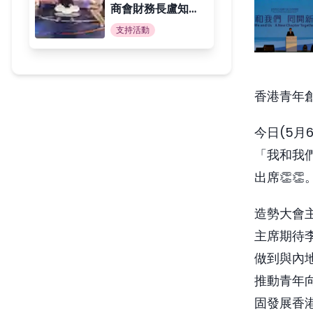
商會財務長盧知威
先生受訪 跨界推
支持活動
動青年創業與體育
發展
香港青年
今日(5
「我和我
出席👏👏
造勢大會
主席期待
做到與內
推動青年
固發展香