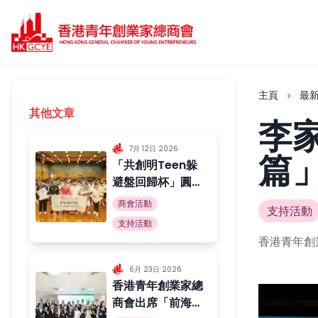
主頁
最
其他文章
李
7月 12日 2026
篇
「共創明Teen躲
避盤回歸杯」圓滿
舉行
商會活動
支持活動
支持活動
香港青年創
6月 23日 2026
香港青年創業家總
商會出席「前海香