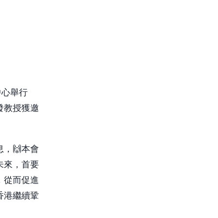
中心舉行
發教授獲邀
，🙌本會
未來，首要
，從而促進
香港繼續鞏