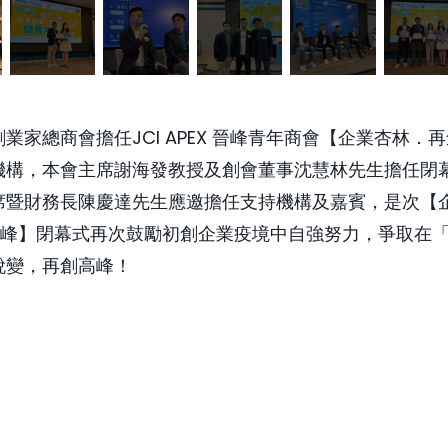
業家總商會擔任JCI APEX 晉峰青年商會【企業杏林．再
機構，本會主席謝海發教授及創會董事沈慧林先生擔任閉
席暨財務長陳慶達先生應邀擔任支持機構及嘉賓，是次【
AL峰】閉幕式再次鼓勵初創企業疫境中自強努力，爭取在
蛻變，再創高峰！