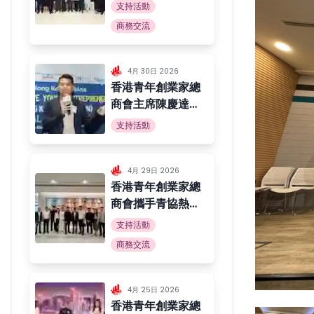
港青年科創啟航計
支持活動
劃」啟動禮 助力
商務交流
港青融入國家創科
發展大局
4月 30日 2026
香港青年創業家總
商會主席陳慶達先
生 獲邀擔任
支持活動
「Creative
Young
Entrepreneurs
4月 29日 2026
香港青年創業家總
Final
商會攜手青協熱情
Competition」
接待福建團省委及
評審
支持活動
青年企業家代表團
商務交流
4月 25日 2026
香港青年創業家總