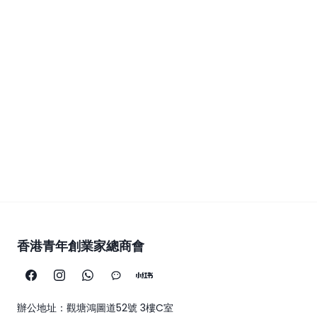
香港青年創業家總商會
辦公地址：觀塘鴻圖道52號 3樓C室