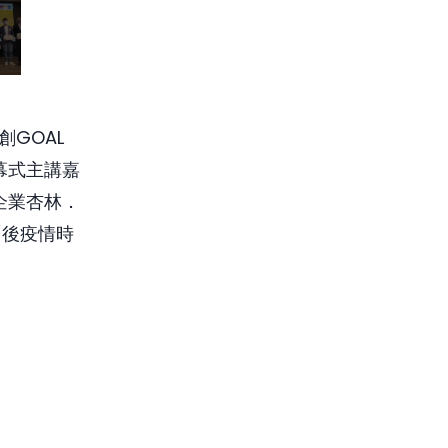
創GOAL
幕式主講嘉
企業杏林．
「後疫情時