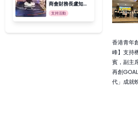
商會財務長盧知威
先生受訪 跨界推
支持活動
動青年創業與體育
發展
香港青年創
峰】支持
賓，副主
再創GO
代」成就