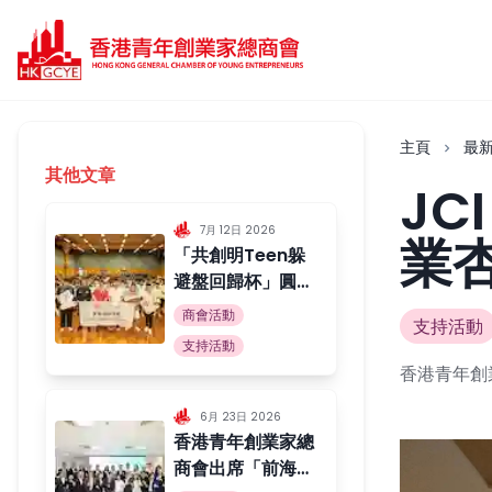
主頁
最
其他文章
JC
7月 12日 2026
業
「共創明Teen躲
避盤回歸杯」圓滿
舉行
商會活動
支持活動
支持活動
香港青年創
6月 23日 2026
香港青年創業家總
商會出席「前海香